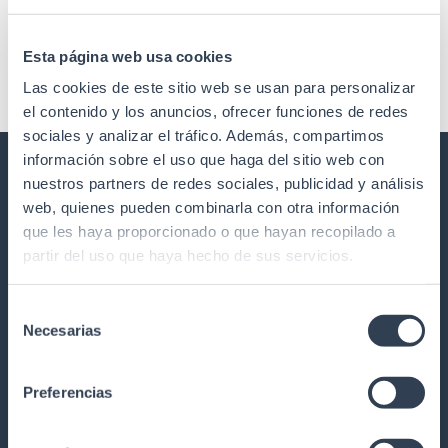
Comentarios recientes
Esta página web usa cookies
No hay comentarios que mostrar.
Las cookies de este sitio web se usan para personalizar
el contenido y los anuncios, ofrecer funciones de redes
sociales y analizar el tráfico. Además, compartimos
información sobre el uso que haga del sitio web con
nuestros partners de redes sociales, publicidad y análisis
GTLED ILUMINACIÓN Y REGULACIÓN
web, quienes pueden combinarla con otra información
LED
que les haya proporcionado o que hayan recopilado a
partir del uso que haya hecho de sus servicios.
Nuestra historia
Calidad
Selección
Formación
Necesarias
de
Trabaja con nosotros
consentimiento
Garantía y devoluciones
Preferencias
Red Comercial