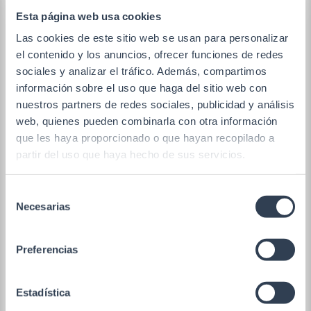
S.A. *
Esta página web usa cookies
Las cookies de este sitio web se usan para personalizar
Enviar
=
2 + 3
el contenido y los anuncios, ofrecer funciones de redes
sociales y analizar el tráfico. Además, compartimos
información sobre el uso que haga del sitio web con
Teléfono

nuestros partners de redes sociales, publicidad y análisis
+34961366571
web, quienes pueden combinarla con otra información
que les haya proporcionado o que hayan recopilado a
Email

partir del uso que haya hecho de sus servicios.
comercial@gtlan.com
Selección
Ubicación

Necesarias
de
Oficinas
consentimiento
Calle 2 A Nave 8 Polígono Táctica – CP 46980
Preferencias
Paterna (Valencia)
Almacén Táctica
Estadística