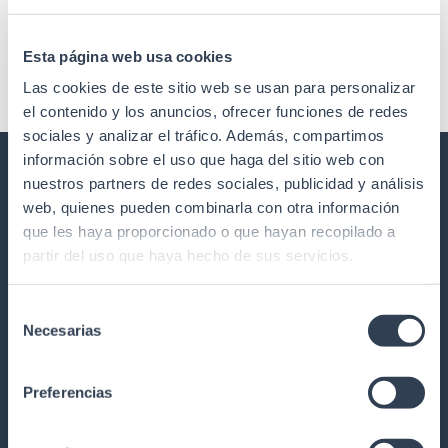
Comentarios recientes
Esta página web usa cookies
No hay comentarios que mostrar.
Las cookies de este sitio web se usan para personalizar
el contenido y los anuncios, ofrecer funciones de redes
sociales y analizar el tráfico. Además, compartimos
información sobre el uso que haga del sitio web con
nuestros partners de redes sociales, publicidad y análisis
GTLED ILUMINACIÓN Y REGULACIÓN
web, quienes pueden combinarla con otra información
LED
que les haya proporcionado o que hayan recopilado a
partir del uso que haya hecho de sus servicios.
Nuestra historia
Calidad
Selección
Formación
Necesarias
de
Trabaja con nosotros
consentimiento
Garantía y devoluciones
Preferencias
Red Comercial