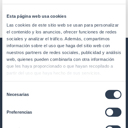
Comentarios recientes
Esta página web usa cookies
No hay comentarios que mostrar.
Las cookies de este sitio web se usan para personalizar
el contenido y los anuncios, ofrecer funciones de redes
sociales y analizar el tráfico. Además, compartimos
información sobre el uso que haga del sitio web con
nuestros partners de redes sociales, publicidad y análisis
GTLED ILUMINACIÓN Y REGULACIÓN
web, quienes pueden combinarla con otra información
LED
que les haya proporcionado o que hayan recopilado a
partir del uso que haya hecho de sus servicios.
Nuestra historia
Calidad
Selección
Formación
Necesarias
de
Trabaja con nosotros
consentimiento
Garantía y devoluciones
Preferencias
Red Comercial