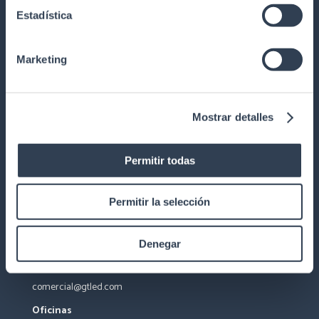
Red Comercial
Estadística
PRODUCTOS
Marketing
Iluminación Arquitectónica
Iluminación Industrial
Mostrar detalles
Fuentes y Piscinas
Regulación
Permitir todas
Permitir la selección
CONTACTO
Denegar
(34) 961 366 571
comercial@gtled.com
Oficinas