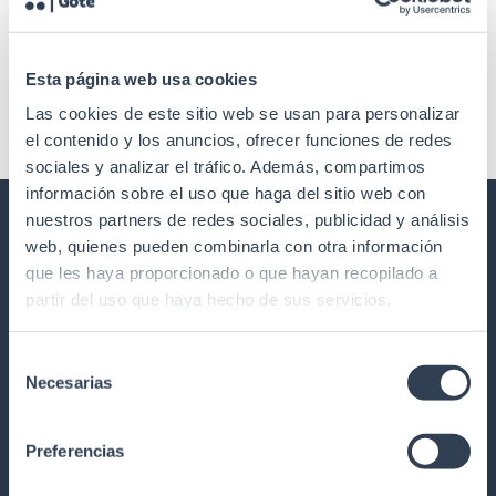
Segura con Cinta Autovulcanizable
Comentarios recientes
Esta página web usa cookies
No hay comentarios que mostrar.
Las cookies de este sitio web se usan para personalizar
el contenido y los anuncios, ofrecer funciones de redes
sociales y analizar el tráfico. Además, compartimos
información sobre el uso que haga del sitio web con
nuestros partners de redes sociales, publicidad y análisis
web, quienes pueden combinarla con otra información
GTLED ILUMINACIÓN Y REGULACIÓN
que les haya proporcionado o que hayan recopilado a
LED
partir del uso que haya hecho de sus servicios.
Nuestra historia
Calidad
Selección
Necesarias
de
Formación
consentimiento
Trabaja con nosotros
Preferencias
Garantía y devoluciones